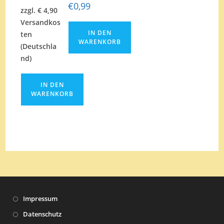
€
0,99
zzgl. € 4,90
Versandkos
IN DEN
ten
WARENKORB
(Deutschla
nd)
IN DEN
WARENKORB
Impressum
Datenschutz