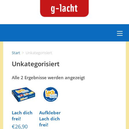
Zum
Inhalt
springen
Start
>
Unkategorisiert
Unkategorisiert
Alle 2 Ergebnisse werden angezeigt
Lach dich
Aufkleber
frei!
Lach dich
frei!
€
26,90